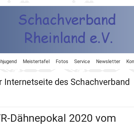
hjugend
Meistertafel
Fotos
Service
Newsletter
Kon
ng
Ausbildung
r Internetseite des Schachverband
d
Ergebnisdienst
DWZ
VR-Dähnepokal 2020 vom
Schachlinks
Formulare