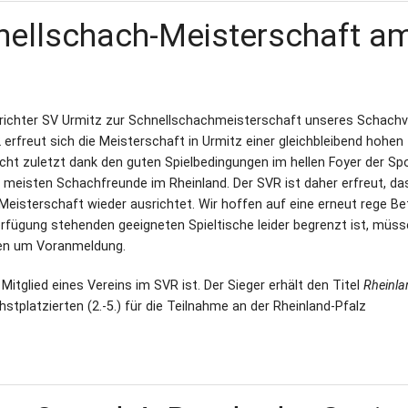
nellschach-Meisterschaft a
usrichter SV Urmitz zur Schnellschachmeisterschaft unseres Schach
erfreut sich die Meisterschaft in Urmitz einer gleichbleibend hohen
ht zuletzt dank den guten Spielbedingungen im hellen Foyer der Spor
ie meisten Schachfreunde im Rheinland. Der SVR ist daher erfreut, da
eisterschaft wieder ausrichtet. Wir hoffen auf eine erneut rege Bet
rfügung stehenden geeigneten Spieltische leider begrenzt ist, müsse
ten um Voranmeldung.
 Mitglied eines Vereins im SVR ist. Der Sieger erhält den Titel
Rheinla
hstplatzierten (2.-5.) für die Teilnahme an der Rheinland-Pfalz