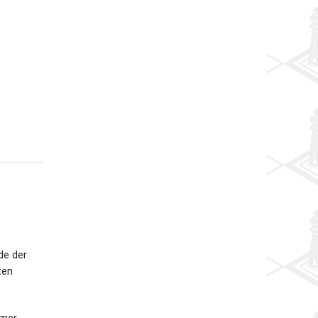
de der
ten