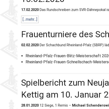
17.02.2020
Das Rundschreiben zum SVR-Dähnepokal ist
Partner
Schnellschach-E.
Schiedsgericht
[...mehr...]
Senioren-MM
Frauenturniere des Sc
Senioren-SSEM
02.02.2020
Der Schachbund Rheinland-Pfalz (SBRP) lädt
Rheinland-Pfalz-Frauen-Blitz-Meisterschaft 202
Rheinland-Pfalz-Frauen-Schnellschach-Meistersc
Spielbericht zum Neuja
Kettig am 10. Januar 
28.01.2020
12 Siege, 1 Remis –
Michael Schenderowi