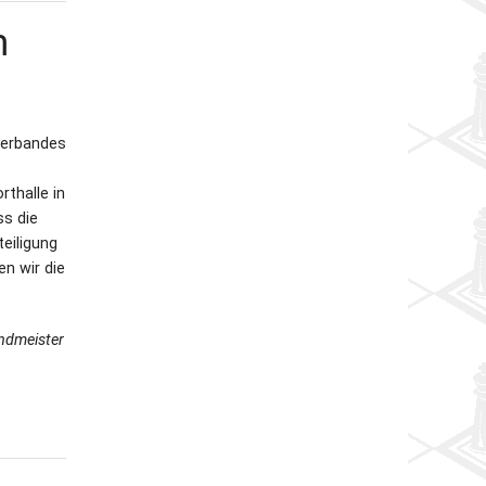
m
verbandes
thalle in
ss die
eiligung
n wir die
ndmeister