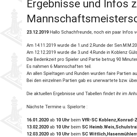
Ergebnisse und Infos z
Mannschaftsmeisters
23.12.2019
Hallo Schachfreunde, noch ein paar Infos v
Am 14.11.2019 wurde die 1.und 2.Runde der Sen.M.M.201
Am 12.12.2019 wurde die 3.und 4.Runde in Koblenz Güls
Die Bedenkzeit pro Spieler und Partie betrug 90 Minute
Es nahmen 6 Mannschaften teil.
An allen Spieltagen und Runden wurden faire Partien a
Bei den einzelnen Partien gab es unerwartete bzw. üb
Die aktuellen Ergebnisse und Tabellen findet ihr im Anh
Nächste Termine u. Spielorte :
16.01.2020
ab
10 Uhr
beim
VfR-SC Koblenz,Konrad-Z
13.02.2020
ab
10 Uhr
beim
SC Heimb.Weis,Schulstra
12.03.2020
ab
10 Uhr
beim
SC Wittlich,Hasenmühle