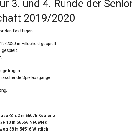
ur 3. und 4. Runde der Senio
chaft 2019/2020
or den Festtagen.
9/2020 in Hillscheid gespielt.
 gespielt.
n.
usgetragen.
erraschende Spielausgänge.
ang.
use-Str.2
in
56075 Koblenz
ße 10
in
56566 Neuwied
nweg 38
in
54516 Wittlich