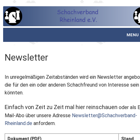
MENU
Startseite
Newsletter
über den SVR
In unregelmäßigen Zeitabständen wird ein Newsletter angebo
Spielbetrieb
die für den ein oder anderen Schachfreund von Interesse sein
könnten.
Schachjugend
Einfach von Zeit zu Zeit mal hier reinschauen
oder als E
Meistertafel
Mail-Abo über unsere Adresse
Newsletter@Schachverband-
Fotos
Rheinland.de
anfordern.
Service
Dokument (PDF)
Stand