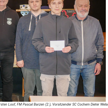
rsten Loof, FM Pascal Barzen (2.), Vorsitzender SC Cochem Dieter Welsc