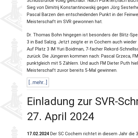
Schlussrunde völlig gleichauf. Nach Punkten,nach Buc
Sieg von Dimitrij Konstantinowskij gegen Jörg Sesterhe
Partner
Schnellschach-E.
Schiedsgericht
Pascal Barzen den entscheidenden Punkt in der Feinw
Meisterschaft im SVR gewonnen hat.
Senioren-MM
Dr. Thomas Bohn hingegen ist besonders der Blitz-Spez
3 in Bad Salzig. Jetzt zeigte er in Cochem auch wieder i
Senioren-SSEM
Auf Platz 3 IM Yuri Boidman, 7-facher Rekord-Schnellsc
zurück. Die Jüngeren kommen nach: Pascal Grzeca, FM J
punktgleich mit 5 Zählern. Und auch FM Dieter Puth hiel
Meisterschaft zuvor bereits 5-Mal gewinnen.
[...mehr...]
Einladung zur SVR-Sch
27. April 2024
17.02.2024
Der SC Cochem richtet in diesem Jahr die 