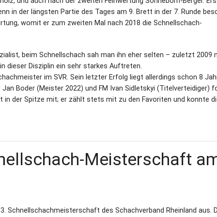
hholz, und auch nach der zweiten Feinwertung Sonneborn-Berger. Ers
nn in der längsten Partie des Tages am 9. Brett in der 7. Runde bes
ertung, womit er zum zweiten Mal nach 2018 die Schnellschach-
ialist, beim Schnellschach sah man ihn eher selten – zuletzt 2009 
n dieser Disziplin ein sehr starkes Auftreten.
hachmeister im SVR. Sein letzter Erfolg liegt allerdings schon 8 Jah
an Boder (Meister 2022) und FM Ivan Sidletskyi (Titelverteidiger) f
t in der Spitze mit; er zählt stets mit zu den Favoriten und konnte d
nellschach-Meisterschaft a
33. Schnellschachmeisterschaft des Schachverband Rheinland aus. D