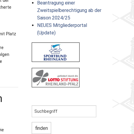
t der
Beantragung einer
cherte
Zweitspielberechtigung ab der
Saison 2024/25
NEUES Mitgliederportal
(Update)
mit Platz
re
olgen
ie
m
ie