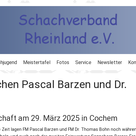
hjugend
Meistertafel
Fotos
Service
Newsletter
Kon
ng
Ausbildung
chen Pascal Barzen und Dr.
d
Ergebnisdienst
DWZ
chaft am 29. März 2025 in Cochem
Schachlinks
ge Zeit lagen FM Pascal Barzen und FM Dr. Thomas Bohn noch währe
Formulare