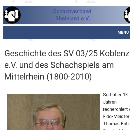
MENU
Startseite
Geschichte des SV 03/25 Koblenz
über den SVR
e.V. und des Schachspiels am
Spielbetrieb
Mittelrhein (1800-2010)
Schachjugend
Seit über 13
Meistertafel
Jahren
recherchiert 
Fotos
Fide-Meister 
Thomas Bohn
Service