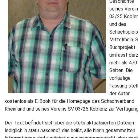
Geschichte
seines Verei
Newsletter
03/25 Koble
und des
Kontakt
Schachspiel
Mittelrhein. 
Impressum
Buchprojekt
Datenschutz
umfasst derz
mehr als 470
Seiten. Die
vorläufige
Fassung stel
der Autor
kostenlos als E-Book für die Homepage des Schachverband
Rheinland und seines Vereins SV 03/25 Koblenz zur Verfügung
Der Text befindet sich über die stets aktualisierten Dateien
lediglich in
statu nascendi
, das heißt, alle hierin gesammelten