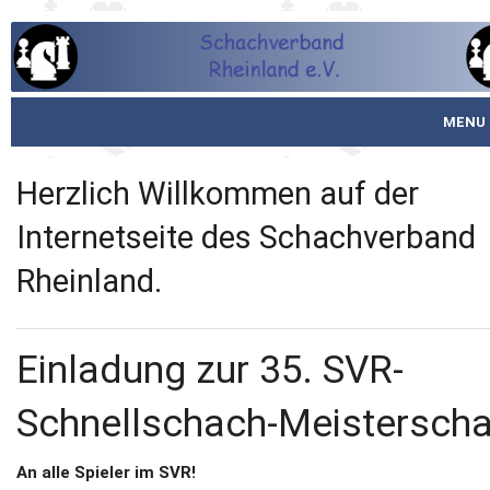
MENU
Startseite
Herzlich Willkommen auf der
über den SVR
Internetseite des Schachverband
Rheinland.
Spielbetrieb
Schachjugend
Einladung zur 35. SVR-
Meistertafel
Schnellschach-Meisterscha
Fotos
An alle Spieler im SVR!
Service