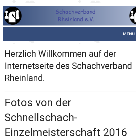
MENU
Startseite
Herzlich Willkommen auf der
über den SVR
Internetseite des Schachverband
Rheinland.
Spielbetrieb
Schachjugend
Fotos von der
Meistertafel
Schnellschach-
Fotos
Einzelmeisterschaft 2016
Service