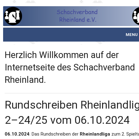
MENU
Startseite
Herzlich Willkommen auf der
über den SVR
Internetseite des Schachverband
Rheinland.
Spielbetrieb
Schachjugend
Rundschreiben Rheinlandli
Meistertafel
2–24/25 vom 06.10.2024
Fotos
06.10.2024
: Das Rundschreiben der
Rheinlandliga
zum 2. Spielta
Service