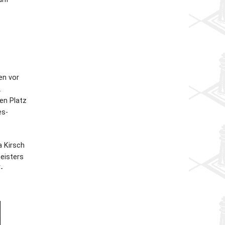
en vor
.
en Platz
es-
a Kirsch
eisters
-