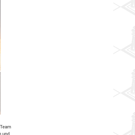
s Team
n und