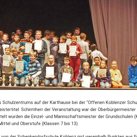
es Schulzentrums auf der Karthause bei der "Offenen Koblenzer Sch
tertitel. Schirmherr der Veranstaltung war der Oberbürgermeister
ttelt wurden die Einzel- und Mannschaftsmeister der Grundschulen 
Mittel und Oberstufe (Klassen 7 bis 13).
 von der Schenkendorfschule Koblenz mit viereinhalb Punkten aus f