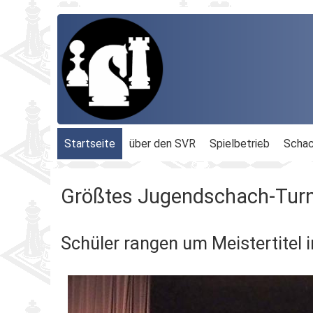
Startseite
über den SVR
Spielbetrieb
Schac
Organisation
Terminplan
Geschäftsführu
Größtes Jugendschach-Turn
Schachbezirke
Rheinland-Ligen
Gesamtvorstan
Schüler rangen um Meistertitel i
Geschichte
Blitz-MM
Beauftragte
Ordnungen
Dähnepokal
Kassenprüfer
Protokolle
Einzel-M.
Ehrenmitglieder