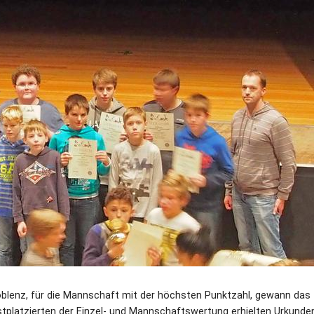
blenz, für die Mannschaft mit der höchsten Punktzahl, gewann da
Erstplatzierten der Einzel- und Mannschaftswertung erhielten Urkunde