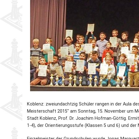
Partner
Schnellschach-E.
Schiedsgericht
Senioren-MM
Senioren-SSEM
Koblenz: zweiundachtzig Schüler rangen in der Aula d
Meisterschaft 2015" am Sonntag, 15. November um Meis
Stadt Koblenz, Prof. Dr. Joachim Hofman-Göttig. Ermi
1-4), der Orientierungsstufe (Klassen 5 und 6) und der 
Einzelmeister der Grundschulen wurde Jonas Marquart