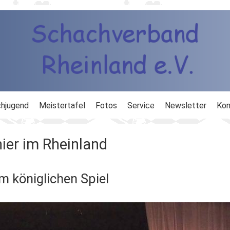
hjugend
Meistertafel
Fotos
Service
Newsletter
Kon
ng
Ausbildung
ier im Rheinland
d
Ergebnisdienst
m königlichen Spiel
DWZ
Schachlinks
Formulare