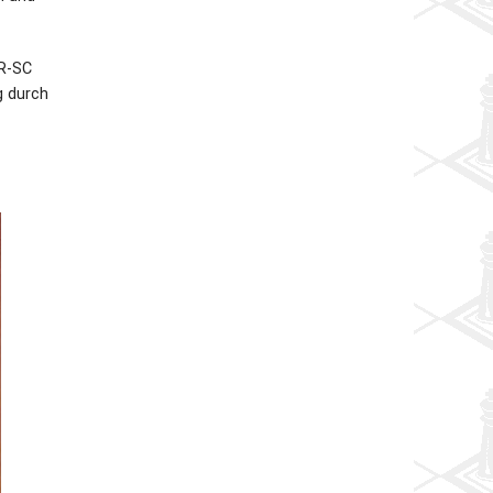
fR-SC
g durch