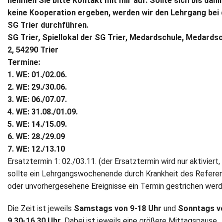
nehmen Sie bitte Kontakt mit mir auf. Sollte sich bis dahi
keine Kooperation ergeben, werden wir den Lehrgang bei 
SG Trier durchführen.
SG Trier, Spiellokal der SG Trier, Medardschule, Medards
2, 54290 Trier
Termine:
1. WE: 01./02.06.
2. WE: 29./30.06.
3. WE: 06./07.07.
4. WE: 31.08./01.09.
5. WE: 14./15.09.
6. WE: 28./29.09
7. WE: 12./13.10
Ersatztermin 1: 02./03.11. (der Ersatztermin wird nur aktiviert,
sollte ein Lehrgangswochenende durch Krankheit des Refere
oder unvorhergesehene Ereignisse ein Termin gestrichen wer
Die Zeit ist jeweils
Samstags von 9-18 Uhr
und
Sonntags v
9.30-16.30 Uhr
. Dabei ist jeweils eine größere Mittagspause