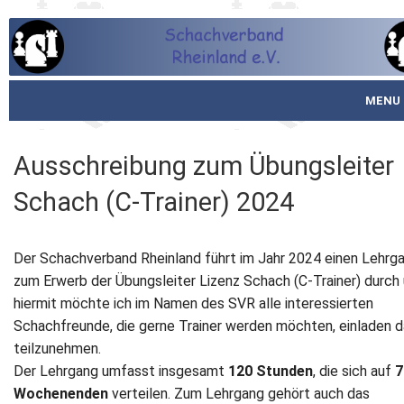
MENU
Startseite
Ausschreibung zum Übungsleiter
über den SVR
Schach (C-Trainer) 2024
Spielbetrieb
Der Schachverband Rheinland führt im Jahr 2024 einen Lehrg
Schachjugend
zum Erwerb der Übungsleiter Lizenz Schach (C-Trainer) durch
hiermit möchte ich im Namen des SVR alle interessierten
Meistertafel
Schachfreunde, die gerne Trainer werden möchten, einladen d
teilzunehmen.
Fotos
Der Lehrgang umfasst insgesamt
120 Stunden
, die sich auf
7
Wochenenden
verteilen. Zum Lehrgang gehört auch das
Service