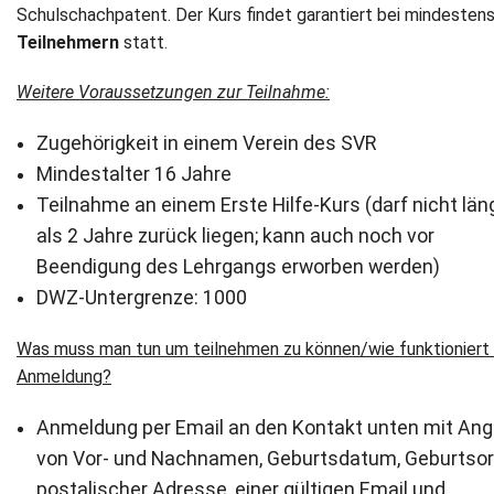
Schulschachpatent. Der Kurs findet garantiert bei mindesten
Newsletter
Teilnehmern
statt.
Weitere Voraussetzungen zur Teilnahme:
Kontakt
Zugehörigkeit in einem Verein des SVR
Impressum
Mindestalter 16 Jahre
Datenschutz
Teilnahme an einem Erste Hilfe-Kurs (darf nicht län
als 2 Jahre zurück liegen; kann auch noch vor
Beendigung des Lehrgangs erworben werden)
DWZ-Untergrenze: 1000
Was muss man tun um teilnehmen zu können/wie funktioniert 
Anmeldung?
Anmeldung per Email an den Kontakt unten mit An
von Vor- und Nachnamen, Geburtsdatum, Geburtsor
postalischer Adresse, einer gültigen Email und