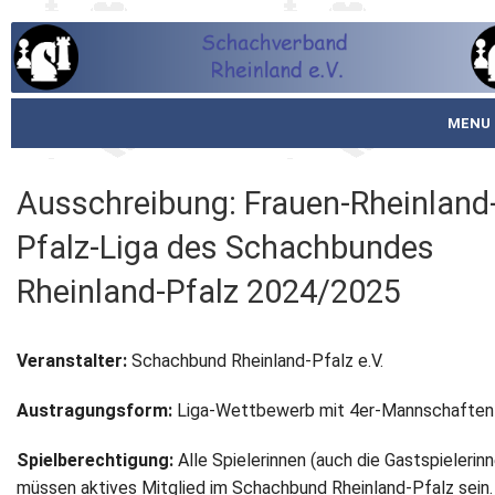
MENU
Startseite
Ausschreibung: Frauen-Rheinland
über den SVR
Pfalz-Liga des Schachbundes
Spielbetrieb
Rheinland-Pfalz 2024/2025
Schachjugend
Veranstalter:
Schachbund Rheinland-Pfalz e.V.
Meistertafel
Austragungsform:
Liga-Wettbewerb mit 4er-Mannschaften
Fotos
Spielberechtigung:
Alle Spielerinnen (auch die Gastspielerin
Service
müssen aktives Mitglied im Schachbund Rheinland-Pfalz sein.