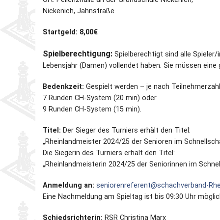
Nickenich, Jahnstraße
Partner
Schnellschach-E.
Schiedsgericht
Startgeld: 8,00€
Senioren-MM
Spielberechtigung:
Spielberechtigt sind alle Spieler
Lebensjahr (Damen) vollendet haben. Sie müssen eine g
Senioren-SSEM
Bedenkzeit:
Gespielt werden – je nach Teilnehmerzah
7 Runden CH-System (20 min) oder
9 Runden CH-System (15 min).
Titel:
Der Sieger des Turniers erhält den Titel:
„Rheinlandmeister 2024/25 der Senioren im Schnellsch
Die Siegerin des Turniers erhält den Titel:
„Rheinlandmeisterin 2024/25 der Seniorinnen im Schnel
Anmeldung an:
seniorenreferent@schachverband-Rhe
Eine Nachmeldung am Spieltag ist bis 09:30 Uhr möglic
Schiedsrichterin:
RSR Christina Marx