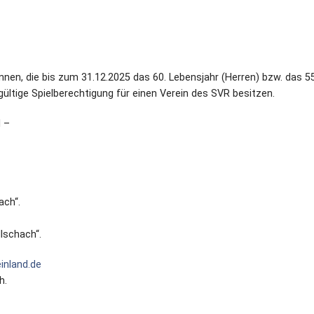
/innen, die bis zum 31.12.2025 das 60. Lebensjahr (Herren) bzw. das 55
ültige Spielberechtigung für einen Verein des SVR besitzen.
l –
ach“.
lschach“.
inland.de
h.