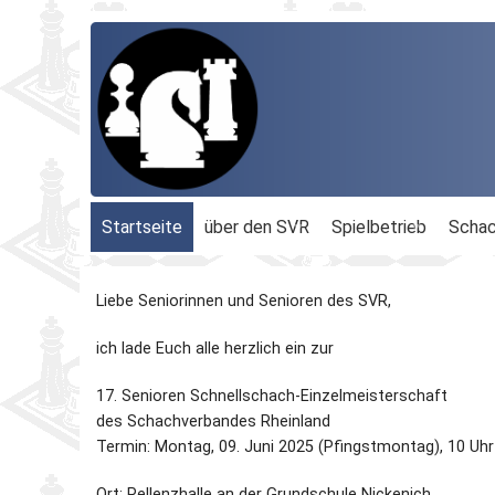
Startseite
über den SVR
Spielbetrieb
Schac
Organisation
Terminplan
Geschäftsführu
Liebe Seniorinnen und Senioren des SVR,
Schachbezirke
Rheinland-Ligen
Gesamtvorstan
ich lade Euch alle herzlich ein zur
Geschichte
Blitz-MM
Beauftragte
17. Senioren Schnellschach-Einzelmeisterschaft
des Schachverbandes Rheinland
Ordnungen
Dähnepokal
Kassenprüfer
Termin: Montag, 09. Juni 2025 (Pfingstmontag), 10 Uhr
Protokolle
Einzel-M.
Ehrenmitglieder
Ort: Pellenzhalle an der Grundschule Nickenich,