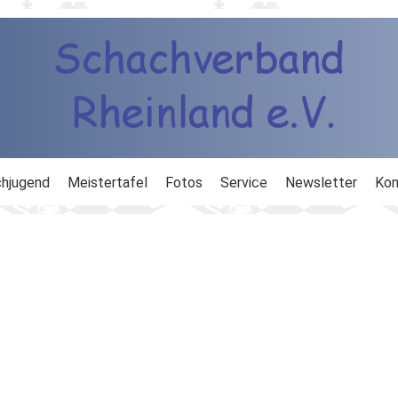
hjugend
Meistertafel
Fotos
Service
Newsletter
Kon
ng
Ausbildung
d
Ergebnisdienst
DWZ
Schachlinks
Formulare