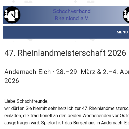
MENU
Startseite
47. Rheinlandmeisterschaft 2026
über den SVR
Andernach-Eich · 28.–29. März & 2.–4. Apr
Spielbetrieb
2026
Schachjugend
Meistertafel
Liebe Schachfreunde,
wir dürfen Sie hiermit sehr herzlich zur 47. Rheinlandmeisters
Fotos
einladen, die traditionell an den beiden Wochenenden vor Ost
ausgetragen wird. Spielort ist das Bürgerhaus in Andernach-Ei
Service