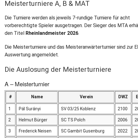
Meisterturniere A, B & MAT
Die Turniere werden als jeweils 7-rundige Turniere für acht
vorberechtigte Spieler ausgetragen. Der Sieger des MTA erhä
den Titel
Rheinlandmeister 2026
.
Die Meisterturniere und das Meisteranwärterturnier sind zur 
Auswertung angemeldet.
Die Auslosung der Meisterturniere
A – Meisterturnier
#
Name
Verein
DWZ
1
Pál Surányi
SV 03/25 Koblenz
2100
2
2
Helmut Bürger
SC TS Polch
2006
2
3
Frederick Neisen
SC Gambit Gusenburg
2022
2