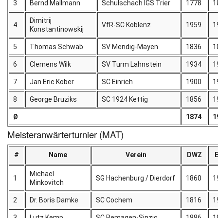
3
Bernd Mallmann
Schulschach IGS Trier
1778
1
Dimitrij
4
VfR-SC Koblenz
1959
1
Konstantinowskij
5
Thomas Schwab
SV Mendig-Mayen
1836
1
6
Clemens Wilk
SV Turm Lahnstein
1934
1
7
Jan Eric Kober
SC Einrich
1900
1
8
George Bruziks
SC 1924 Kettig
1856
1
Ø
1874
1
Meisteranwärterturnier (MAT)
#
Name
Verein
DWZ
Michael
1
SG Hachenburg / Dierdorf
1860
1
Minkovitch
2
Dr. Boris Damke
SC Cochem
1816
1
3
Lutz Kemp
SC Remagen-Sinzig
1886
1