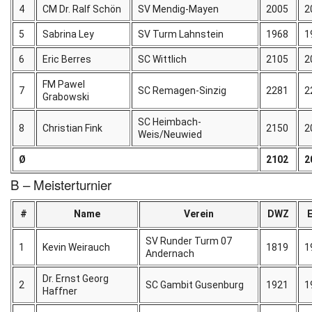
4
CM Dr. Ralf Schön
SV Mendig-Mayen
2005
2
5
Sabrina Ley
SV Turm Lahnstein
1968
1
6
Eric Berres
SC Wittlich
2105
2
FM Pawel
7
SC Remagen-Sinzig
2281
2
Grabowski
SC Heimbach-
8
Christian Fink
2150
2
Weis/Neuwied
Ø
2102
2
B – Meisterturnier
#
Name
Verein
DWZ
SV Runder Turm 07
1
Kevin Weirauch
1819
1
Andernach
Dr. Ernst Georg
2
SC Gambit Gusenburg
1921
1
Haffner