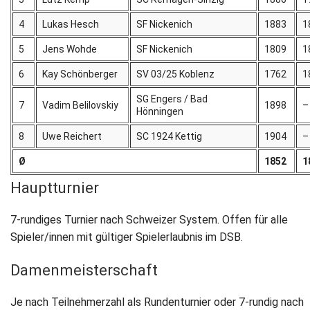
4
Lukas Hesch
SF Nickenich
1883
1
5
Jens Wohde
SF Nickenich
1809
1
6
Kay Schönberger
SV 03/25 Koblenz
1762
1
SG Engers / Bad
7
Vadim Belilovskiy
1898
–
Hönningen
8
Uwe Reichert
SC 1924 Kettig
1904
–
Ø
1852
1
Hauptturnier
7-rundiges Turnier nach Schweizer System. Offen für alle
Spieler/innen mit gültiger Spielerlaubnis im DSB.
Damenmeisterschaft
Je nach Teilnehmerzahl als Rundenturnier oder 7-rundig nach