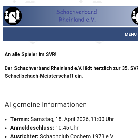
MENU
Startseite
An alle Spieler im SVR!
über den SVR
Der Schachverband Rheinland e.V. lädt herzlich zur 35. SV
Schnellschach-Meisterschaft ein.
Spielbetrieb
Schachjugend
Allgemeine Informationen
Meistertafel
Termin:
Samstag, 18. April 2026, 11:00 Uhr
Fotos
Anmeldeschluss:
10:45 Uhr
Service
Ausrichter:
Schachclub Cochem 1973 e.V.