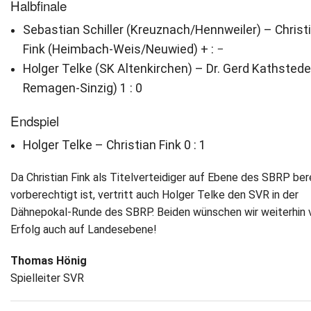
Halbfinale
Newsletter
Sebastian Schiller (Kreuznach/Hennweiler) – Christ
Fink (Heimbach-Weis/Neuwied) + : −
Kontakt
Holger Telke (SK Altenkirchen) – Dr. Gerd Kathstede
Remagen-Sinzig) 1 : 0
Impressum
Endspiel
Datenschutz
Holger Telke – Christian Fink 0 : 1
Da Christian Fink als Titelverteidiger auf Ebene des SBRP ber
vorberechtigt ist, vertritt auch Holger Telke den SVR in der
Dähnepokal-Runde des SBRP. Beiden wünschen wir weiterhin v
Erfolg auch auf Landesebene!
Thomas Hönig
Spielleiter SVR