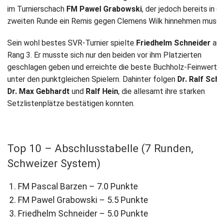
im Turnierschach
FM Pawel Grabowski
, der jedoch bereits in
Newsletter
zweiten Runde ein Remis gegen Clemens Wilk hinnehmen mus
Kontakt
Sein wohl bestes SVR-Turnier spielte
Friedhelm Schneider
a
Rang 3. Er musste sich nur den beiden vor ihm Platzierten
Impressum
geschlagen geben und erreichte die beste Buchholz-Feinwer
unter den punktgleichen Spielern. Dahinter folgen
Dr. Ralf S
Datenschutz
Dr. Max Gebhardt
und
Ralf Hein
, die allesamt ihre starken
Setzlistenplätze bestätigen konnten.
Top 10 – Abschlusstabelle (7 Runden,
Schweizer System)
FM Pascal Barzen – 7.0 Punkte
FM Pawel Grabowski – 5.5 Punkte
Friedhelm Schneider – 5.0 Punkte