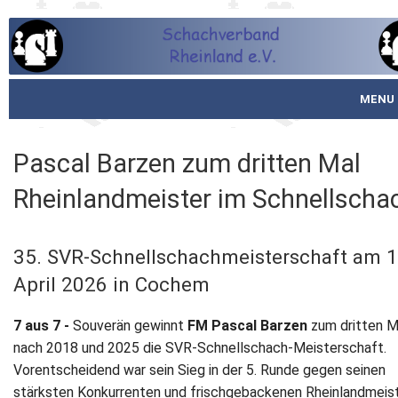
MENU
Startseite
Pascal Barzen zum dritten Mal
über den SVR
Rheinlandmeister im Schnellscha
Spielbetrieb
35. SVR-Schnellschachmeisterschaft am 1
Schachjugend
April 2026 in Cochem
Meistertafel
7 aus 7 -
Souverän gewinnt
FM Pascal Barzen
zum dritten M
nach 2018 und 2025 die SVR-Schnellschach-Meisterschaft.
Fotos
Vorentscheidend war sein Sieg in der 5. Runde gegen seinen
Service
stärksten Konkurrenten und frischgebackenen Rheinlandmeis