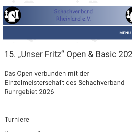
MENU
Startseite
15. „Unser Fritz“ Open & Basic 20
über den SVR
Das Open verbunden mit der
Spielbetrieb
Einzelmeisterschaft des Schachverband
Schachjugend
Ruhrgebiet 2026
Meistertafel
Fotos
Turniere
Service