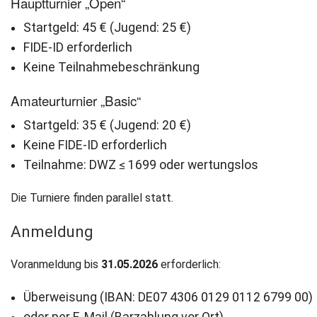
Hauptturnier „Open“
Newsletter
Startgeld: 45 € (Jugend: 25 €)
FIDE-ID erforderlich
Kontakt
Keine Teilnahmebeschränkung
Impressum
Amateurturnier „Basic“
Startgeld: 35 € (Jugend: 20 €)
Datenschutz
Keine FIDE-ID erforderlich
Teilnahme: DWZ ≤ 1699 oder wertungslos
Die Turniere finden parallel statt.
Anmeldung
Voranmeldung bis
31.05.2026
erforderlich:
Überweisung (IBAN: DE07 4306 0129 0112 6799 00)
oder per E-Mail (Barzahlung vor Ort)