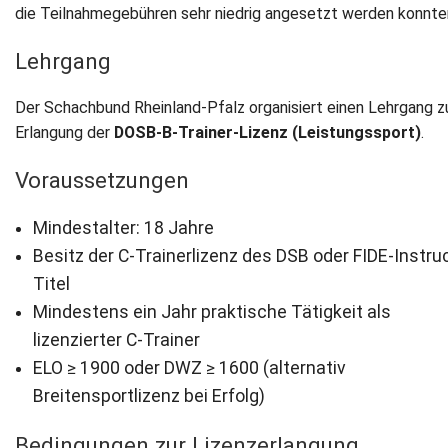
die Teilnahmegebühren sehr niedrig angesetzt werden konnte
Newsletter
Lehrgang
Kontakt
Der Schachbund Rheinland-Pfalz organisiert einen Lehrgang z
Impressum
Erlangung der
DOSB-B-Trainer-Lizenz (Leistungssport)
.
Voraussetzungen
Datenschutz
Mindestalter: 18 Jahre
Besitz der C-Trainerlizenz des DSB oder FIDE-Instru
Titel
Mindestens ein Jahr praktische Tätigkeit als
lizenzierter C-Trainer
ELO ≥ 1900 oder DWZ ≥ 1600 (alternativ
Breitensportlizenz bei Erfolg)
Bedingungen zur Lizenzerlangung