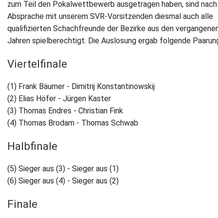
zum Teil den Pokalwettbewerb ausgetragen haben, sind nach
Absprache mit unserem SVR-Vorsitzenden diesmal auch alle
Newsletter
qualifizierten Schachfreunde der Bezirke aus den vergangenen
Jahren spielberechtigt. Die Auslosung ergab folgende Paarun
Kontakt
Viertelfinale
Impressum
(1) Frank Bäumer - Dimitrij Konstantinowskij
Datenschutz
(2) Elias Höfer - Jürgen Kaster
(3) Thomas Endres - Christian Fink
(4) Thomas Brodam - Thomas Schwab
Halbfinale
(5) Sieger aus (3) - Sieger aus (1)
(6) Sieger aus (4) - Sieger aus (2)
Finale