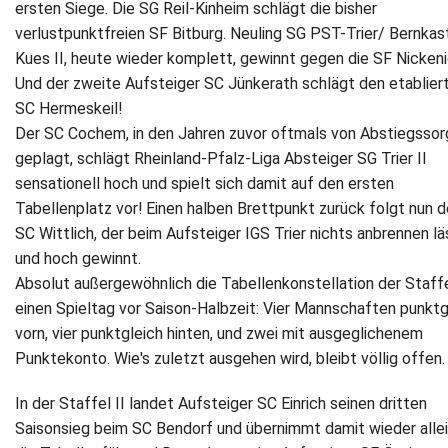
ersten Siege. Die SG Reil-Kinheim schlägt die bisher
verlustpunktfreien SF Bitburg. Neuling SG PST-Trier/ Bernkas
Newsletter
Kues II, heute wieder komplett, gewinnt gegen die SF Nickenic
Und der zweite Aufsteiger SC Jünkerath schlägt den etablier
Kontakt
SC Hermeskeil!
Impressum
Der SC Cochem, in den Jahren zuvor oftmals von Abstiegsso
geplagt, schlägt Rheinland-Pfalz-Liga Absteiger SG Trier II
Datenschutz
sensationell hoch und spielt sich damit auf den ersten
Tabellenplatz vor! Einen halben Brettpunkt zurück folgt nun d
SC Wittlich, der beim Aufsteiger IGS Trier nichts anbrennen lä
und hoch gewinnt.
Absolut außergewöhnlich die Tabellenkonstellation der Staff
einen Spieltag vor Saison-Halbzeit: Vier Mannschaften punktg
vorn, vier punktgleich hinten, und zwei mit ausgeglichenem
Punktekonto. Wie's zuletzt ausgehen wird, bleibt völlig offen.
In der Staffel II landet Aufsteiger SC Einrich seinen dritten
Saisonsieg beim SC Bendorf und übernimmt damit wieder alle