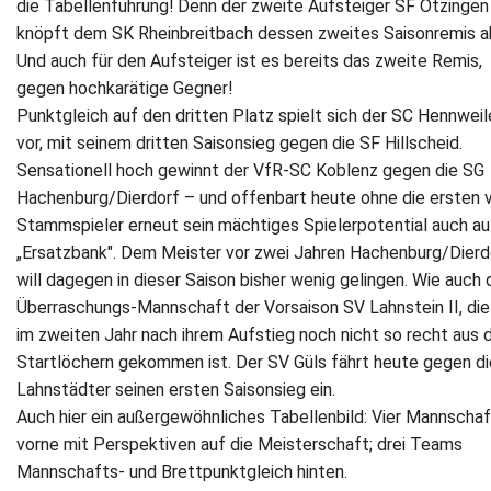
die Tabellenführung! Denn der zweite Aufsteiger SF Ötzingen
knöpft dem SK Rheinbreitbach dessen zweites Saisonremis a
Und auch für den Aufsteiger ist es bereits das zweite Remis,
gegen hochkarätige Gegner!
Punktgleich auf den dritten Platz spielt sich der SC Hennweil
vor, mit seinem dritten Saisonsieg gegen die SF Hillscheid.
Sensationell hoch gewinnt der VfR-SC Koblenz gegen die SG
Hachenburg/Dierdorf – und offenbart heute ohne die ersten v
Stammspieler erneut sein mächtiges Spielerpotential auch au
„Ersatzbank". Dem Meister vor zwei Jahren Hachenburg/Dierd
will dagegen in dieser Saison bisher wenig gelingen. Wie auch 
Überraschungs-Mannschaft der Vorsaison SV Lahnstein II, die
im zweiten Jahr nach ihrem Aufstieg noch nicht so recht aus 
Startlöchern gekommen ist. Der SV Güls fährt heute gegen di
Lahnstädter seinen ersten Saisonsieg ein.
Auch hier ein außergewöhnliches Tabellenbild: Vier Mannscha
vorne mit Perspektiven auf die Meisterschaft; drei Teams
Mannschafts- und Brettpunktgleich hinten.