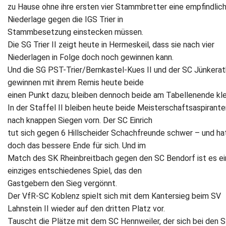
zu Hause ohne ihre ersten vier Stammbretter eine empfindlic
Newsletter
Niederlage gegen die IGS Trier in
Stammbesetzung einstecken müssen.
Kontakt
Die SG Trier II zeigt heute in Hermeskeil, dass sie nach vier
Niederlagen in Folge doch noch gewinnen kann.
Impressum
Und die SG PST-Trier/Bernkastel-Kues II und der SC Jünkerat
gewinnen mit ihrem Remis heute beide
Datenschutz
einen Punkt dazu; bleiben dennoch beide am Tabellenende kl
In der Staffel II bleiben heute beide Meisterschaftsaspirante
nach knappen Siegen vorn. Der SC Einrich
tut sich gegen 6 Hillscheider Schachfreunde schwer – und ha
doch das bessere Ende für sich. Und im
Match des SK Rheinbreitbach gegen den SC Bendorf ist es ei
einziges entschiedenes Spiel, das den
Gastgebern den Sieg vergönnt.
Der VfR-SC Koblenz spielt sich mit dem Kantersieg beim SV
Lahnstein II wieder auf den dritten Platz vor.
Tauscht die Plätze mit dem SC Hennweiler, der sich bei den 