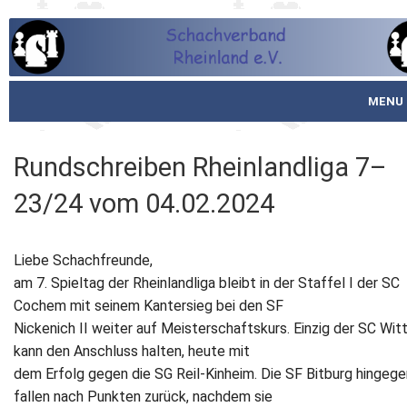
MENU
Startseite
Rundschreiben Rheinlandliga 7–
über den SVR
23/24 vom 04.02.2024
Spielbetrieb
Liebe Schachfreunde,
Schachjugend
am 7. Spieltag der Rheinlandliga bleibt in der Staffel I der SC
Cochem mit seinem Kantersieg bei den SF
Meistertafel
Nickenich II weiter auf Meisterschaftskurs. Einzig der SC Witt
kann den Anschluss halten, heute mit
Fotos
dem Erfolg gegen die SG Reil-Kinheim. Die SF Bitburg hingege
fallen nach Punkten zurück, nachdem sie
Service