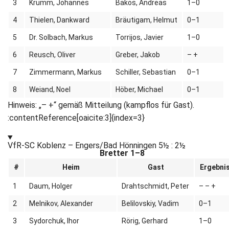
3
Krumm, Johannes
Bakos, Andreas
1–0
4
Thielen, Dankward
Bräutigam, Helmut
0–1
5
Dr. Solbach, Markus
Torrijos, Javier
1–0
6
Reusch, Oliver
Greber, Jakob
– +
7
Zimmermann, Markus
Schiller, Sebastian
0–1
8
Weiand, Noel
Höber, Michael
0–1
Hinweis: „– +“ gemäß Mitteilung (kampflos für Gast).
:contentReference[oaicite:3]{index=3}
VfR-SC Koblenz – Engers/Bad Hönningen
5½ : 2½
Bretter 1–8
#
Heim
Gast
Ergebni
1
Daum, Holger
Drahtschmidt, Peter
– – +
2
Melnikov, Alexander
Belilovskiy, Vadim
0–1
3
Sydorchuk, Ihor
Rörig, Gerhard
1–0