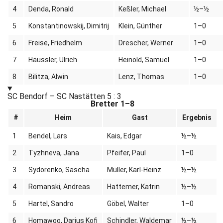
4
Denda, Ronald
Keßler, Michael
½–½
5
Konstantinowskij, Dimitrij
Klein, Günther
1–0
6
Freise, Friedhelm
Drescher, Werner
1–0
7
Häussler, Ulrich
Heinold, Samuel
1–0
8
Bilitza, Alwin
Lenz, Thomas
1–0
SC Bendorf – SC Nastätten
5 : 3
Bretter 1–8
#
Heim
Gast
Ergebnis
1
Bendel, Lars
Kais, Edgar
½–½
2
Tyzhneva, Jana
Pfeifer, Paul
1–0
3
Sydorenko, Sascha
Müller, Karl-Heinz
½–½
4
Romanski, Andreas
Hattemer, Katrin
½–½
5
Hartel, Sandro
Göbel, Walter
1–0
6
Homawoo, Darius Kofi
Schindler, Waldemar
½–½