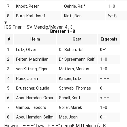
7
Knodt, Peter
Oehrle, Ralf
1–0
8
Burg, Karl-Josef
Klatt, Ben
½–½
IGS Trier – SV Mendig/Mayen
4 : 3
Bretter 1–8
#
Heim
Gast
Ergebnis
1
Lutz, Oliver
Dr. Schön, Ralf
0–1
2
Felten, Maximilian
Dr. Spreemann, Ralf
1–0
3
von Klitzing, Elgar
Mattern, Markus
1–0
4
Ruez, Julian
Kasper, Lutz
– – –
5
Brutscher, Claudia
Schwab, Thomas
0–1
6
Abou Hamdan, Omar
Scholl, Knut
+ – –
7
Gamba, Teodoro
Göller, Marek
1–0
8
Abou Hamdan, Salim
Mas, Jean
0–1
Hinweis: „– – –“ bzw. „+ – –“ gemäß Mitteilung (z. B.