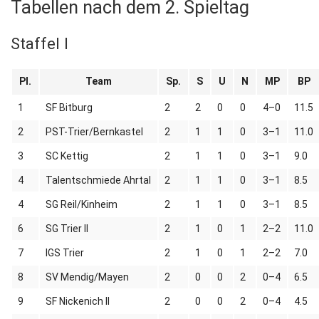
Tabellen nach dem 2. Spieltag
Staffel I
Pl.
Team
Sp.
S
U
N
MP
BP
1
SF Bitburg
2
2
0
0
4–0
11.5
2
PST-Trier/Bernkastel
2
1
1
0
3–1
11.0
3
SC Kettig
2
1
1
0
3–1
9.0
4
Talentschmiede Ahrtal
2
1
1
0
3–1
8.5
4
SG Reil/Kinheim
2
1
1
0
3–1
8.5
6
SG Trier II
2
1
0
1
2–2
11.0
7
IGS Trier
2
1
0
1
2–2
7.0
8
SV Mendig/Mayen
2
0
0
2
0–4
6.5
9
SF Nickenich II
2
0
0
2
0–4
4.5