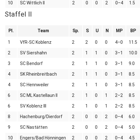
10
SC Wittlich II
2
0
0
2
0–4
1.5
Staffel II
Pl.
Team
Sp.
S
U
N
MP
BP
1
VfR-SC Koblenz
2
2
0
0
4–0
11.5
2
SV Siershahn
2
1
1
0
3–1
10.0
3
SC Bendorf
2
1
1
0
3–1
9.0
4
SK Rheinbreitbach
2
1
1
0
3–1
8.5
4
SC Hennweiler
2
1
1
0
3–1
8.5
6
SC ML Kastellaun II
2
1
0
1
2–2
8.5
6
SV Koblenz III
2
1
0
1
2–2
8.5
8
Hachenburg/Dierdorf
2
0
0
2
0–4
6.0
9
SC Nastätten
2
0
0
2
0–4
5.0
10
Engers/Bad Hönningen
2
0
0
2
0–4
4.5