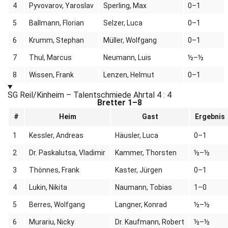
4
Pyvovarov, Yaroslav
Sperling, Max
0–1
5
Ballmann, Florian
Selzer, Luca
0–1
6
Krumm, Stephan
Müller, Wolfgang
0–1
7
Thul, Marcus
Neumann, Luis
½–½
8
Wissen, Frank
Lenzen, Helmut
0–1
SG Reil/Kinheim – Talentschmiede Ahrtal
4 : 4
Bretter 1–8
#
Heim
Gast
Ergebnis
1
Kessler, Andreas
Häusler, Luca
0–1
2
Dr. Paskalutsa, Vladimir
Kammer, Thorsten
½–½
3
Thönnes, Frank
Kaster, Jürgen
0–1
4
Lukin, Nikita
Naumann, Tobias
1–0
5
Berres, Wolfgang
Langner, Konrad
½–½
6
Murariu, Nicky
Dr. Kaufmann, Robert
½–½