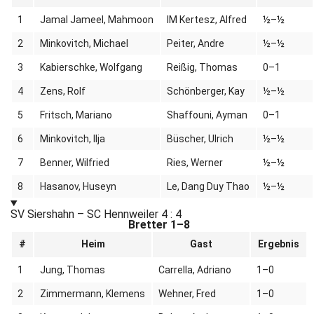
1
Jamal Jameel, Mahmoon
IM Kertesz, Alfred
½–½
2
Minkovitch, Michael
Peiter, Andre
½–½
3
Kabierschke, Wolfgang
Reißig, Thomas
0–1
4
Zens, Rolf
Schönberger, Kay
½–½
5
Fritsch, Mariano
Shaffouni, Ayman
0–1
6
Minkovitch, Ilja
Büscher, Ulrich
½–½
7
Benner, Wilfried
Ries, Werner
½–½
8
Hasanov, Huseyn
Le, Dang Duy Thao
½–½
SV Siershahn – SC Hennweiler
4 : 4
Bretter 1–8
#
Heim
Gast
Ergebnis
1
Jung, Thomas
Carrella, Adriano
1–0
2
Zimmermann, Klemens
Wehner, Fred
1–0