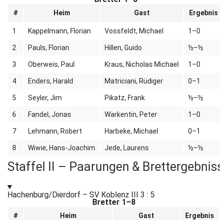
#
Heim
Gast
Ergebnis
1
Kappelmann, Florian
Vossfeldt, Michael
1–0
2
Pauls, Florian
Hillen, Guido
½–½
3
Oberweis, Paul
Kraus, Nicholas Michael
1–0
4
Enders, Harald
Matriciani, Rüdiger
0–1
5
Seyler, Jim
Pikatz, Frank
½–½
6
Fandel, Jonas
Warkentin, Peter
1–0
7
Lehmann, Robert
Harbeke, Michael
0–1
8
Wiwie, Hans-Joachim
Jede, Laurens
½–½
Staffel II – Paarungen & Brettergebnis
Hachenburg/Dierdorf – SV Koblenz III
3 : 5
Bretter 1–8
#
Heim
Gast
Ergebnis