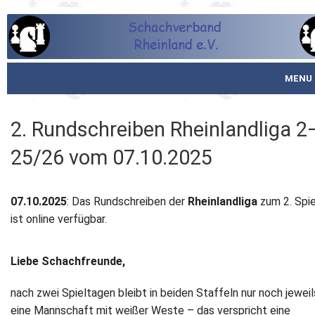
MENU
Startseite
2. Rundschreiben Rheinlandliga 2
über den SVR
25/26 vom 07.10.2025
Spielbetrieb
07.10.2025
: Das Rundschreiben der
Rheinlandliga
zum 2. Spi
Schachjugend
ist online verfügbar.
Meistertafel
Liebe Schachfreunde,
Fotos
nach zwei Spieltagen bleibt in beiden Staffeln nur noch jeweil
Service
eine Mannschaft mit weißer Weste – das verspricht eine