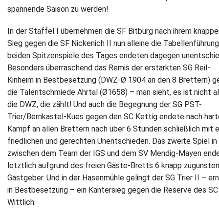
spannende Saison zu werden!
Newsletter
In der Staffel I übernehmen die SF Bitburg nach ihrem knappe
Kontakt
Sieg gegen die SF Nickenich II nun alleine die Tabellenführung
beiden Spitzenspiele des Tages endeten dagegen unentschie
Impressum
Besonders überraschend das Remis der erstarkten SG Reil-
Kinheim in Bestbesetzung (DWZ-Ø 1904 an den 8 Brettern) g
Datenschutz
die Talentschmiede Ahrtal (Ø1658) – man sieht, es ist nicht al
die DWZ, die zählt! Und auch die Begegnung der SG PST-
Trier/Bernkastel-Kues gegen den SC Kettig endete nach har
Kampf an allen Brettern nach über 6 Stunden schließlich mit 
friedlichen und gerechten Unentschieden. Das zweite Spiel in 
zwischen dem Team der IGS und dem SV Mendig-Mayen end
letztlich aufgrund des freien Gäste-Bretts 6 knapp zugunsten
Gastgeber. Und in der Hasenmühle gelingt der SG Trier II – er
in Bestbesetzung – ein Kantersieg gegen die Reserve des SC
Wittlich.