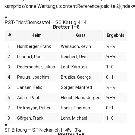
kampflos/ohne Wertung). :contentReference[oaicite:2]{index
PST-Trier/Bernkastel – SC Kettig
4 : 4
Bretter 1–8
#
Heim
Gast
Ergebnis
1
Hornberger, Frank
Weirauch, Kevin
½–½
2
Lehnart, Paul
Reichert, Uwe
½–½
3
Rademacher, Lukas
Loof, Karsten
1–0
4
Paulus, Joachim
Bruziks, George
0–1
5
Jansen, Felix
Sorger, Manfred
½–½
6
Adam, Paul
Fleuch, Hans-Jürgen
½–½
7
Petrosyan, Ruben
Hönig, Thomas
0–1
8
Görgen, Frank
Lohn, Michael
1–0
SF Bitburg – SF Nickenich II
4½ : 3½
Bretter 1–8