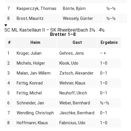
7
Kasperczyk, Thomas
Bönte, Björn
½–½
8
Brost, Mauritz
Wessely, Günter
½–½
SC ML Kastellaun II – SK Rheinbreitbach
3½ : 4½
Bretter 1–8
#
Heim
Gast
Ergebnis
1
Krüger, Julian
Gehres, Jens
– +
2
Michels, Holger
Klook, Udo
1–0
3
Malan, Jan-Willem
Zatsch, Alexander
0–1
4
Fettig, Konrad
Wehner, Klaus
1–0
5
Fettig, Michel
Neuhoff, Ulrich
0–1
6
Schneider, Jan
Weber, Bernhard
½–½
7
Wendling, Christoph
Jäschke, Bernhard
0–1
8
Hoffmann, Klaus
Fabricius, Udo
1–0