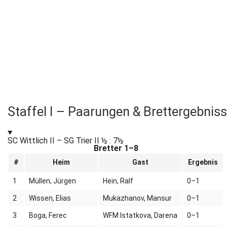
Staffel I – Paarungen & Brettergebnis
SC Wittlich II – SG Trier II
½ : 7½
Bretter 1–8
#
Heim
Gast
Ergebnis
1
Müllen, Jürgen
Hein, Ralf
0–1
2
Wissen, Elias
Mukazhanov, Mansur
0–1
3
Boga, Ferec
WFM Istatkova, Darena
0–1