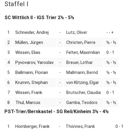
Staffel I
SC Wittlich II - IGS Trier 2½ - 5½
Schneider, Andrej
1
-
Lutz, Oliver
- - +
Müllen, Jürgen
2
-
Christen, Pierre
½ - ½
Wissen, Elias
3
-
Felten, Maximilian
0 - 1
Pyvovarov, Yaroslav
4
-
Breuer, Lothar
½ - ½
Ballmann, Florian
5
-
Mallmann, Bernd
½ - ½
Krumm, Stephan
6
-
von Klitzing, Elgar
½ - ½
Wissen, Frank
7
-
Brutscher, Claudia
0 - 1
Thul, Marcus
8
-
Gamba, Teodoro
½ - ½
PST-Trier/Bernkastel - SG Reil/Kinheim 3½ - 4½
Hornberger, Frank
1
-
Thönnes, Frank
0 - 1