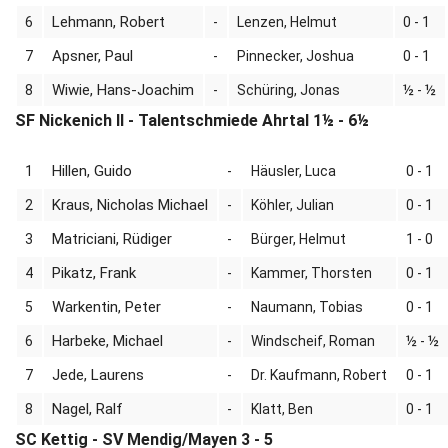
Lehmann, Robert
6
-
Lenzen, Helmut
0 - 1
Apsner, Paul
7
-
Pinnecker, Joshua
0 - 1
Wiwie, Hans-Joachim
8
-
Schüring, Jonas
½ - ½
SF Nickenich II - Talentschmiede Ahrtal 1½ - 6½
Hillen, Guido
1
-
Häusler, Luca
0 - 1
Kraus, Nicholas Michael
2
-
Köhler, Julian
0 - 1
Matriciani, Rüdiger
3
-
Bürger, Helmut
1 - 0
Pikatz, Frank
4
-
Kammer, Thorsten
0 - 1
Warkentin, Peter
5
-
Naumann, Tobias
0 - 1
Harbeke, Michael
6
-
Windscheif, Roman
½ - ½
Jede, Laurens
7
-
Dr. Kaufmann, Robert
0 - 1
Nagel, Ralf
8
-
Klatt, Ben
0 - 1
SC Kettig - SV Mendig/Mayen 3 - 5