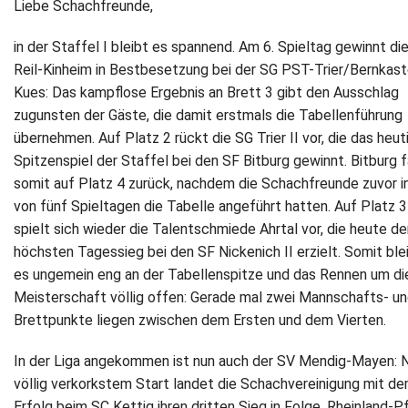
Liebe Schachfreunde,
Newsletter
in der Staffel I bleibt es spannend. Am 6. Spieltag gewinnt di
Reil-Kinheim in Bestbesetzung bei der SG PST-Trier/Bernkast
Kontakt
Kues: Das kampflose Ergebnis an Brett 3 gibt den Ausschlag
zugunsten der Gäste, die damit erstmals die Tabellenführung
Impressum
übernehmen. Auf Platz 2 rückt die SG Trier II vor, die das heut
Spitzenspiel der Staffel bei den SF Bitburg gewinnt. Bitburg f
Datenschutz
somit auf Platz 4 zurück, nachdem die Schachfreunde zuvor in
von fünf Spieltagen die Tabelle angeführt hatten. Auf Platz 3
spielt sich wieder die Talentschmiede Ahrtal vor, die heute d
höchsten Tagessieg bei den SF Nickenich II erzielt. Somit ble
es ungemein eng an der Tabellenspitze und das Rennen um di
Meisterschaft völlig offen: Gerade mal zwei Mannschafts- u
Brettpunkte liegen zwischen dem Ersten und dem Vierten.
In der Liga angekommen ist nun auch der SV Mendig-Mayen: 
völlig verkorkstem Start landet die Schachvereinigung mit d
Erfolg beim SC Kettig ihren dritten Sieg in Folge. Rheinland-P