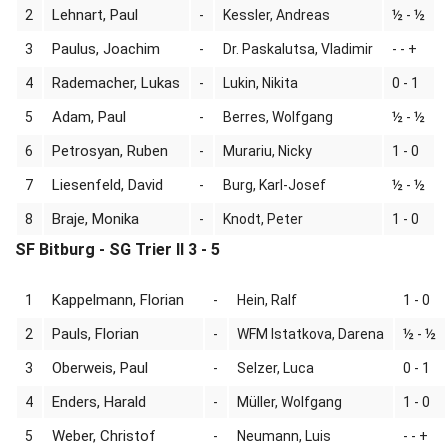
Lehnart, Paul
2
-
Kessler, Andreas
½ - ½
Paulus, Joachim
3
-
Dr. Paskalutsa, Vladimir
- - +
Rademacher, Lukas
4
-
Lukin, Nikita
0 - 1
Adam, Paul
5
-
Berres, Wolfgang
½ - ½
Petrosyan, Ruben
6
-
Murariu, Nicky
1 - 0
Liesenfeld, David
7
-
Burg, Karl-Josef
½ - ½
Braje, Monika
8
-
Knodt, Peter
1 - 0
SF Bitburg - SG Trier II 3 - 5
Kappelmann, Florian
1
-
Hein, Ralf
1 - 0
Pauls, Florian
2
-
WFM Istatkova, Darena
½ - ½
Oberweis, Paul
3
-
Selzer, Luca
0 - 1
Enders, Harald
4
-
Müller, Wolfgang
1 - 0
Weber, Christof
5
-
Neumann, Luis
- - +