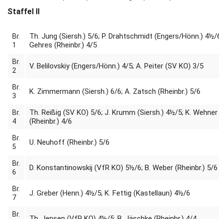
Staffel II
Th. Jung (Siersh.) 5/6; P. Drahtschmidt (Engers/Hönn.) 4½/6
Br.
Gehres (Rheinbr.) 4/5
1
Br.
V. Belilovskiy (Engers/Hönn.) 4/5; A. Peiter (SV KO) 3/5
2
Br.
K. Zimmermann (Siersh.) 6/6; A. Zatsch (Rheinbr.) 5/6
3
Th. Reißig (SV KO) 5/6; J. Krumm (Siersh.) 4½/5; K. Wehner
Br.
(Rheinbr.) 4/6
4
Br.
U. Neuhoff (Rheinbr.) 5/6
5
Br.
D. Konstantinowskij (VfR KO) 5½/6; B. Weber (Rheinbr.) 5/6
6
Br.
J. Greber (Henn.) 4½/5; K. Fettig (Kastellaun) 4½/6
7
Br.
Th. Jensen (VfR KO) 4½/5; B. Jäschke (Rheinbr.) 4/4