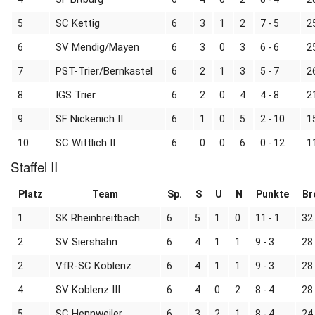
SC Kettig
5
6
3
1
2
7 - 5
2
SV Mendig/Mayen
6
6
3
0
3
6 - 6
2
PST-Trier/Bernkastel
7
6
2
1
3
5 - 7
2
IGS Trier
8
6
2
0
4
4 - 8
2
SF Nickenich II
9
6
1
0
5
2 - 10
1
SC Wittlich II
10
6
0
0
6
0 - 12
1
Staffel II
Platz
Team
Sp.
S
U
N
Punkte
Br
SK Rheinbreitbach
1
6
5
1
0
11 - 1
32
SV Siershahn
2
6
4
1
1
9 - 3
28
VfR-SC Koblenz
2
6
4
1
1
9 - 3
28
SV Koblenz III
4
6
4
0
2
8 - 4
28
SC Hennweiler
5
6
3
2
1
8 - 4
24