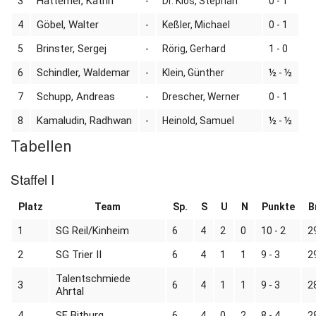
Hattemer, Katrin
3
-
Dr. Klos, Stephan
0 - 1
Göbel, Walter
4
-
Keßler, Michael
0 - 1
Brinster, Sergej
5
-
Rörig, Gerhard
1 - 0
Schindler, Waldemar
6
-
Klein, Günther
½ - ½
Schupp, Andreas
7
-
Drescher, Werner
0 - 1
Kamaludin, Radhwan
8
-
Heinold, Samuel
½ - ½
Tabellen
Staffel I
Platz
Team
Sp.
S
U
N
Punkte
B
SG Reil/Kinheim
1
6
4
2
0
10 - 2
2
SG Trier II
2
6
4
1
1
9 - 3
2
Talentschmiede
3
6
4
1
1
9 - 3
2
Ahrtal
SF Bitburg
4
6
4
0
2
8 - 4
2