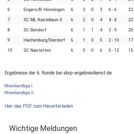
Engers/B. Hönningen
6
6
3
0
3
6 - 6
22
SC ML Kastellaun II
7
6
2
0
4
4 - 8
22
SC Bendorf
8
6
1
1
4
3 - 9
20
Hachenburg/Dierdorf
9
6
1
0
5
2 - 10
17
SC Nastätten
10
6
0
0
6
0 - 12
15
Ergebnisse der 6. Runde bei sbrp-ergebnisdienst.de
Rheinlandliga I
Rheinlandliga II
Hier das PDF zum Herunterladen
Wichtige Meldungen