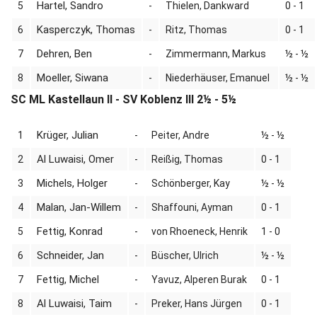
Hartel, Sandro
5
-
Thielen, Dankward
0 - 1
Kasperczyk, Thomas
6
-
Ritz, Thomas
0 - 1
Dehren, Ben
7
-
Zimmermann, Markus
½ - ½
Moeller, Siwana
8
-
Niederhäuser, Emanuel
½ - ½
SC ML Kastellaun II - SV Koblenz III 2½ - 5½
Krüger, Julian
1
-
Peiter, Andre
½ - ½
Al Luwaisi, Omer
2
-
Reißig, Thomas
0 - 1
Michels, Holger
3
-
Schönberger, Kay
½ - ½
Malan, Jan-Willem
4
-
Shaffouni, Ayman
0 - 1
Fettig, Konrad
5
-
von Rhoeneck, Henrik
1 - 0
Schneider, Jan
6
-
Büscher, Ulrich
½ - ½
Fettig, Michel
7
-
Yavuz, Alperen Burak
0 - 1
Al Luwaisi, Taim
8
-
Preker, Hans Jürgen
0 - 1