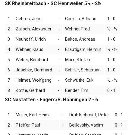
SK Rheinbreitbach - SC Hennweiler 5½ - 2½
Gehres, Jens
1
-
Carrella, Adriano
1 - 0
Zatsch, Alexander
2
-
Wehner, Fred
½ - ½
Neuhoff, Ulrich
3
-
Bakos, Andreas
1 - 0
Wehner, Klaus
4
-
Bräutigam, Helmut
½ - ½
Weber, Bernhard
5
-
Marx, Stefan
1 - 0
Jäschke, Bernhard
6
-
Schiller, Sebastian
1 - 0
Helmet, Wolfgang
7
-
Schwutke, Erik
½ - ½
Kotte, Gerhard
8
-
Bender, Tim
0 - 1
SC Nastätten - Engers/B. Hönningen 2 - 6
Müller, Karl-Heinz
1
-
Drahtschmidt, Peter
0 - 1
Pfeifer, Paul
2
-
Belilovskiy, Vadim
0 - 1