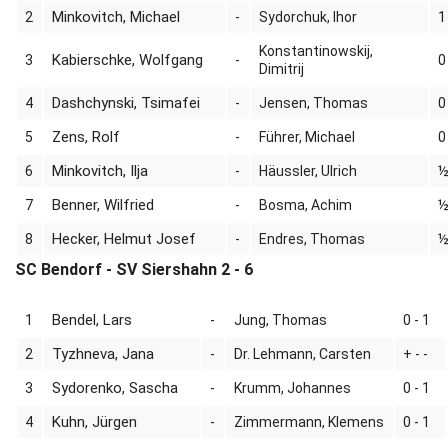
Minkovitch, Michael
2
-
Sydorchuk, Ihor
1
Konstantinowskij,
Kabierschke, Wolfgang
3
-
0
Dimitrij
Dashchynski, Tsimafei
4
-
Jensen, Thomas
0
Zens, Rolf
5
-
Führer, Michael
0
Minkovitch, Ilja
6
-
Häussler, Ulrich
½
Benner, Wilfried
7
-
Bosma, Achim
½
Hecker, Helmut Josef
8
-
Endres, Thomas
½
SC Bendorf - SV Siershahn 2 - 6
Bendel, Lars
1
-
Jung, Thomas
0 - 1
Tyzhneva, Jana
2
-
Dr. Lehmann, Carsten
+ - -
Sydorenko, Sascha
3
-
Krumm, Johannes
0 - 1
Kuhn, Jürgen
4
-
Zimmermann, Klemens
0 - 1