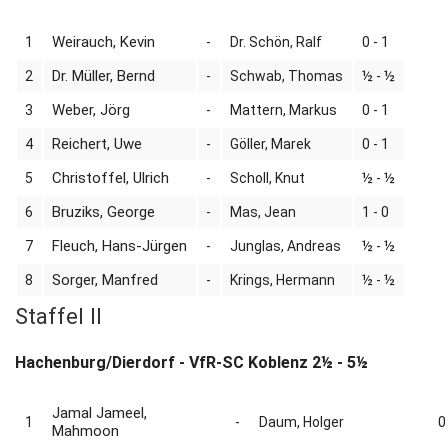
Weirauch, Kevin
1
-
Dr. Schön, Ralf
0 - 1
Dr. Müller, Bernd
2
-
Schwab, Thomas
½ - ½
Weber, Jörg
3
-
Mattern, Markus
0 - 1
Reichert, Uwe
4
-
Göller, Marek
0 - 1
Christoffel, Ulrich
5
-
Scholl, Knut
½ - ½
Bruziks, George
6
-
Mas, Jean
1 - 0
Fleuch, Hans-Jürgen
7
-
Junglas, Andreas
½ - ½
Sorger, Manfred
8
-
Krings, Hermann
½ - ½
Staffel II
Hachenburg/Dierdorf - VfR-SC Koblenz 2½ - 5½
Jamal Jameel,
1
-
Daum, Holger
0
Mahmoon