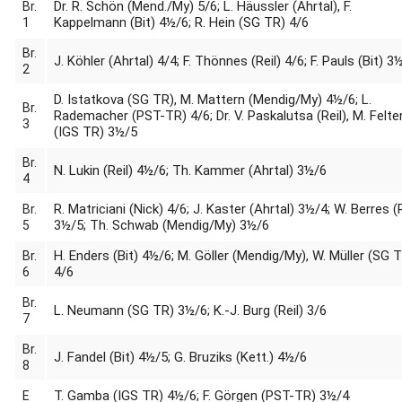
Dr. R. Schön (Mend./My) 5/6; L. Häussler (Ahrtal), F.
Br.
Kappelmann (Bit) 4½/6; R. Hein (SG TR) 4/6
1
Br.
J. Köhler (Ahrtal) 4/4; F. Thönnes (Reil) 4/6; F. Pauls (Bit) 3
2
D. Istatkova (SG TR), M. Mattern (Mendig/My) 4½/6; L.
Br.
Rademacher (PST-TR) 4/6; Dr. V. Paskalutsa (Reil), M. Felte
3
(IGS TR) 3½/5
Br.
N. Lukin (Reil) 4½/6; Th. Kammer (Ahrtal) 3½/6
4
R. Matriciani (Nick) 4/6; J. Kaster (Ahrtal) 3½/4; W. Berres (R
Br.
3½/5; Th. Schwab (Mendig/My) 3½/6
5
H. Enders (Bit) 4½/6; M. Göller (Mendig/My), W. Müller (SG 
Br.
4/6
6
Br.
L. Neumann (SG TR) 3½/6; K.-J. Burg (Reil) 3/6
7
Br.
J. Fandel (Bit) 4½/5; G. Bruziks (Kett.) 4½/6
8
T. Gamba (IGS TR) 4½/6; F. Görgen (PST-TR) 3½/4
E