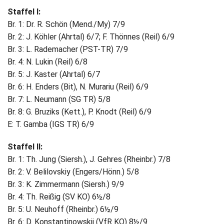
Staffel I:
Br. 1: Dr. R. Schön (Mend./My) 7/9
Br. 2: J. Köhler (Ahrtal) 6/7; F. Thönnes (Reil) 6/9
Br. 3: L. Rademacher (PST-TR) 7/9
Br. 4: N. Lukin (Reil) 6/8
Br. 5: J. Kaster (Ahrtal) 6/7
Br. 6: H. Enders (Bit), N. Murariu (Reil) 6/9
Br. 7: L. Neumann (SG TR) 5/8
Br. 8: G. Bruziks (Kett.), P. Knodt (Reil) 6/9
E: T. Gamba (IGS TR) 6/9
Staffel II:
Br. 1: Th. Jung (Siersh.), J. Gehres (Rheinbr.) 7/8
Br. 2: V. Belilovskiy (Engers/Hönn.) 5/8
Br. 3: K. Zimmermann (Siersh.) 9/9
Br. 4: Th. Reißig (SV KO) 6½/8
Br. 5: U. Neuhoff (Rheinbr.) 6½/9
Br. 6: D. Konstantinowskij (VfR KO) 8½/9