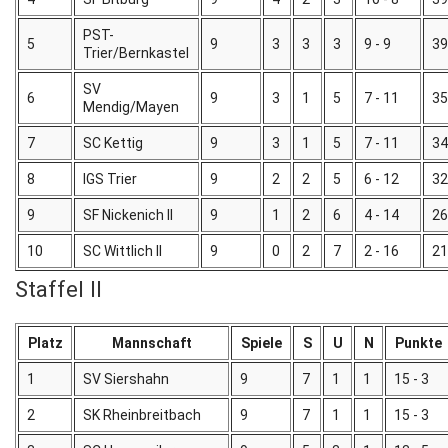
PST-
5
9
3
3
3
9 - 9
39
Trier/Bernkastel
SV
6
9
3
1
5
7 - 11
35
Mendig/Mayen
7
SC Kettig
9
3
1
5
7 - 11
34
8
IGS Trier
9
2
2
5
6 - 12
32
9
SF Nickenich II
9
1
2
6
4 - 14
26
10
SC Wittlich II
9
0
2
7
2 - 16
21
Staffel II
Platz
Mannschaft
Spiele
S
U
N
Punkte
1
SV Siershahn
9
7
1
1
15 - 3
2
SK Rheinbreitbach
9
7
1
1
15 - 3