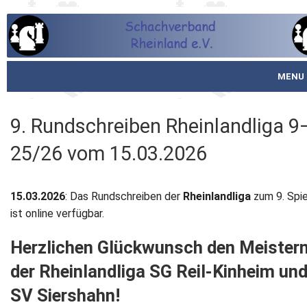
MENU
Startseite
9. Rundschreiben Rheinlandliga 9
über den SVR
25/26 vom 15.03.2026
Spielbetrieb
15.03.2026
: Das Rundschreiben der
Rheinlandliga
zum 9. Spi
Schachjugend
ist online verfügbar.
Meistertafel
Herzlichen Glückwunsch den Meister
der Rheinlandliga SG Reil-Kinheim un
Fotos
SV Siershahn!
Service