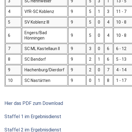
3
SC Hennweiler
9
5
3
1
13 - 5
4
VfR-SC Koblenz
9
5
1
3
11 - 7
5
SV Koblenz III
9
5
0
4
10 - 8
Engers/Bad
6
9
5
0
4
10 - 8
Hönningen
7
SC ML Kastellaun II
9
3
0
6
6 - 12
8
SC Bendorf
9
2
1
6
5 - 13
9
Hachenburg/Dierdorf
9
2
0
7
4 - 14
10
SC Nastätten
9
0
1
8
1 - 17
Hier das PDF zum Download
Staffel 1 im Ergebnisdienst
Staffel 2 im Ergebnisdienst