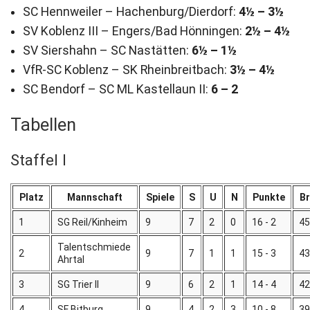
SC Hennweiler – Hachenburg/Dierdorf:
4½ – 3½
SV Koblenz III – Engers/Bad Hönningen:
2½ – 4½
SV Siershahn – SC Nastätten:
6½ – 1½
VfR-SC Koblenz – SK Rheinbreitbach:
3½ – 4½
SC Bendorf – SC ML Kastellaun II:
6 – 2
Tabellen
Staffel I
Platz
Mannschaft
Spiele
S
U
N
Punkte
Br
1
SG Reil/Kinheim
9
7
2
0
16 - 2
45
Talentschmiede
2
9
7
1
1
15 - 3
43
Ahrtal
3
SG Trier II
9
6
2
1
14 - 4
42
4
SF Bitburg
9
4
2
3
10 - 8
39