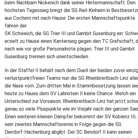
beim Nachbarn Nickenich dank seiner Hintermannschaft. Den
höchsten Tagessieg bringt die SG Reil‐Kinheim in Bestbesetz
Newsletter
aus Cochem mit nach Hause. Die ersten Mannschaftspunkte
fahren der
Kontakt
SK Schweich, die SG Trier III und Gambit Gusenburg ein: Schw
Impressum
erzielt zu Hause einen Kantersieg gegen den TC Grafschaft, 
nach wie vor große Personalnöte plagen. Trier III und Gambit
Datenschutz
Gusenburg trennen sich unentschieden.
In der Staffel II behält nach dem Duell der beiden zuvor einzi
verlustpunktfreien Teams nun die SG Rheinbreitbach‐Linz alle
die Nase vorn. Zum dritten Mal in Stammbesetzung lassen sie
heute zu Hause dem SV Lahnstein II keine Chance. Welch ein
Unterschied zur Vorsaison: Rheinbreitbach‐Linz hat jetzt scho
genau so viele Pluspunkte wie im Vorjahr nach der ganzen Sai
Einen weiteren kleinen Dämpfer bekommt der SV Koblenz III, 
sein zweites Mannschaftsremis in Folge gegen die SG
Dierdorf‐Hachenburg abgibt. Der SC Bendorf II kann seinen