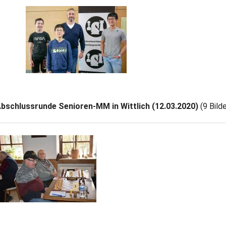
bschlussrunde Senioren-MM in Wittlich (12.03.2020)
(9 Bilde