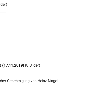
lder)
 (17.11.2019)
(8 Bilder)
­cher Geneh­mi­gung von Heinz Ningel